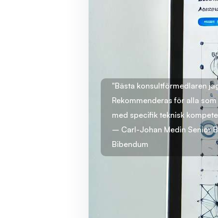
"Bästa konsultförmedlaren ja
Rekommenderas för alla som l
med specifik teknisk kompet
– Carl-Johan Medin Senior 
Bibendum