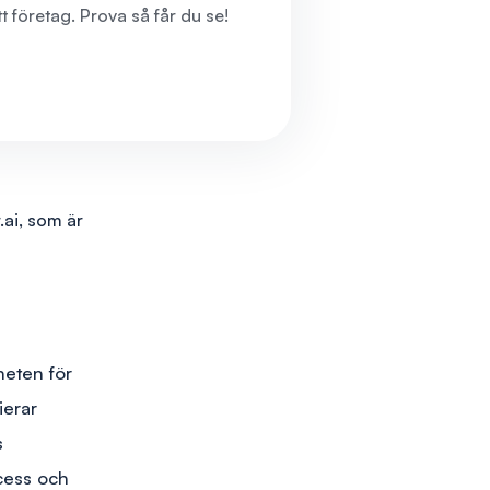
itt företag. Prova så får du se!
.ai, som är
heten för
ierar
s
cess och