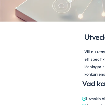
Utvec
Vill du utn
ett specifi
lösningar s
konkurrensk
Vad ka
Utveckla AI