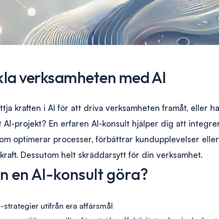
kla verksamheten med AI
yttja kraften i AI för att driva verksamheten framåt, eller 
kt AI-projekt? En erfaren AI-konsult hjälper dig att integre
om optimerar processer, förbättrar kundupplevelser eller
raft. Dessutom helt skräddarsytt för din verksamhet.
n en AI-konsult göra?
-strategier utifrån era affärsmål