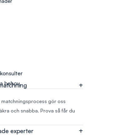
tnader
skonsulter
ka behov.
 matchning
a matchningsprocess gör oss
säkra och snabba. Prova så får du
ade experter