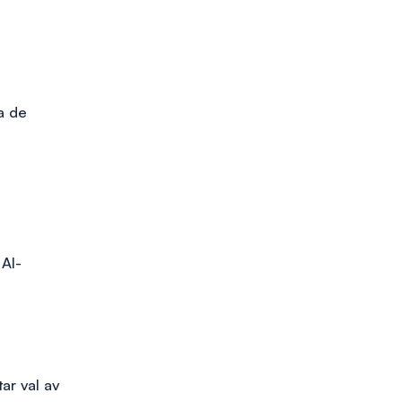
a de
AI-
ar val av