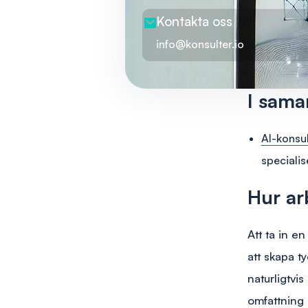
Kontakta oss
info@konsulter.io
I sama
AI-konsul
specialis
Hur ar
Att ta in e
att skapa t
naturligtvi
omfattning