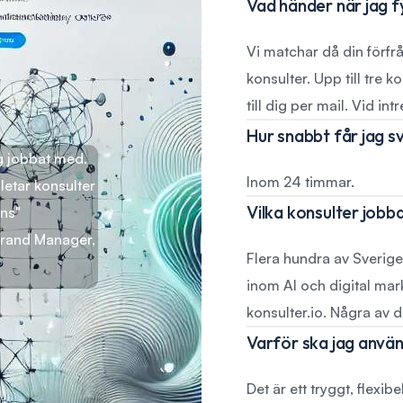
Vad händer när jag fy
Vi matchar då din förfr
konsulter. Upp till tre 
till dig per mail. Vid int
Hur snabbt får jag s
g jobbat med.
Inom 24 timmar.
etar konsulter
Vilka konsulter jobb
ens"
Brand Manager,
Flera hundra av Sverige
inom AI och digital mark
konsulter.io. Några av
Varför ska jag använ
Det är ett tryggt, flexibe