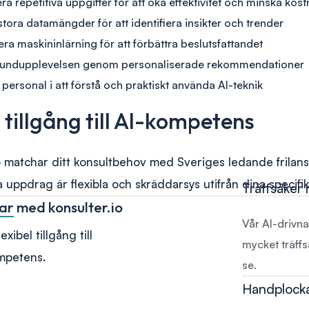
a repetitiva uppgifter för att öka effektivitet och minska kos
tora datamängder för att identifiera insikter och trender
a maskininlärning för att förbättra beslutsfattandet
 kundupplevelsen genom personaliserade rekommendationer
 personal i att förstå och praktiskt använda AI-teknik
tillgång till AI-kompetens
o matchar ditt konsultbehov med Sveriges ledande frilan
la uppdrag är flexibla och skräddarsys utifrån dina specifi
Träffsäker
lar
med konsulter.io
Vår AI-drivn
xibel tillgång till
mycket träff
ompetens.
se.
Handplock