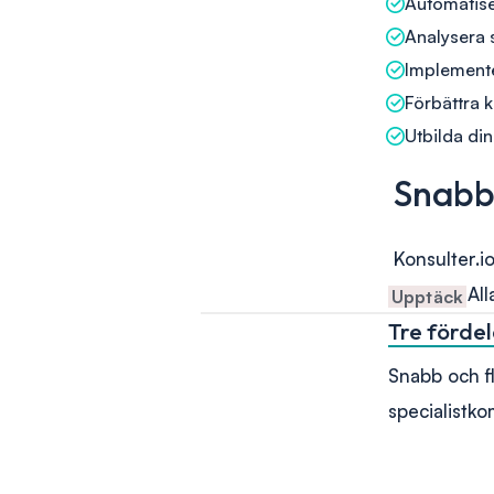
Automatiser
Analysera s
Implementer
Förbättra
Utbilda din
Snabb 
Konsulter.i
inom AI. Al
Upptäck
Tre förde
Snabb och fle
specialistk