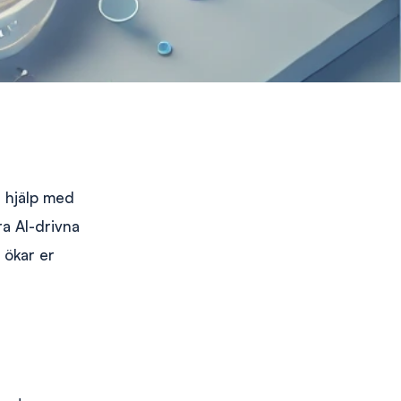
ha hjälp med
ra AI-drivna
 ökar er