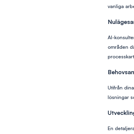
vanliga ar
Nulägesa
AI-konsulte
områden där
processkart
Behovsan
Utifrån di
lösningar 
Utvecklin
En detaljera