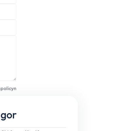
spolicyn
ågor