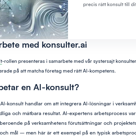
precis rätt konsult till d
rbete med konsulter.ai
t
-rollen presenteras i samarbete med vår systersajt konsulter
erade på att matcha företag med rätt AI-kompetens.
betar en AI-konsult?
n AI-konsult handlar om att integrera AI-lösningar i verksam
ydliga och mätbara resultat. AI-expertens arbetsprocess var
s beroende på verksamhetens förutsättningar och projektet
 och mål – men här är ett exempel på en typisk arbetspro