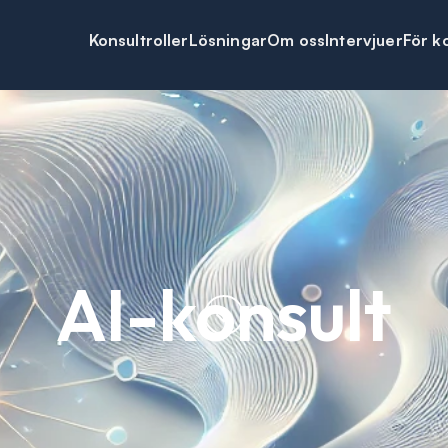
Konsultroller
Lösningar
Om oss
Intervjuer
För k
AI-konsult