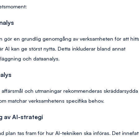
betsmoment:
nalys
n gör en grundlig genomgång av verksamheten för att hitt
 AI kan ge störst nytta. Detta inkluderar bland annat
läggning och dataanalys.
alys
na affärsmål och utmaningar rekommenderas skräddarsydda 
som matchar verksamhetens specifika behov.
g av AI-strategi
d plan tas fram för hur AI-tekniken ska införas. Det innefatt