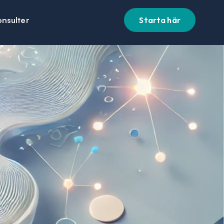
onsulter
Starta här