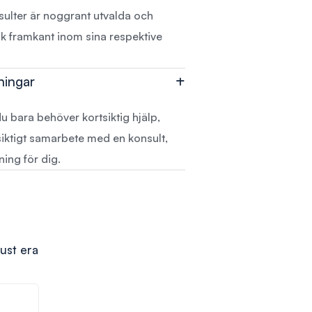
sulter är noggrant utvalda och
isk framkant inom sina respektive
sningar
u bara behöver kortsiktig hjälp,
gsiktigt samarbete med en konsult,
sning för dig.
just era