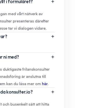
llt i formuläret?
ågan med vårt nätverk av
konsulter presenteras därefter
resse tar vi dialogen vidare.
var?
ar ni med?
s duktigaste frilanskonsulter
nadsföring är anslutna till
 dem kan du läsa mer om
här
.
da konsulter.io?
lt och busenkelt sätt att hitta