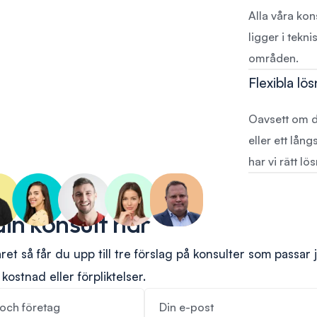
Alla våra kon
ligger i tekn
områden.
Flexibla lö
Oavsett om d
eller ett lån
har vi rätt lö
din konsult här
läret så får du upp till tre förslag på konsulter som passar 
kostnad eller förpliktelser.